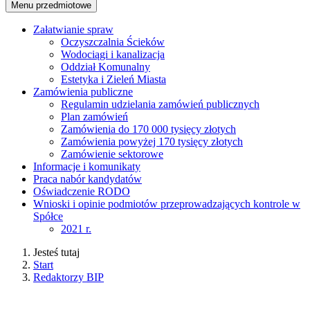
Menu przedmiotowe
Załatwianie spraw
Oczyszczalnia Ścieków
Wodociągi i kanalizacja
Oddział Komunalny
Estetyka i Zieleń Miasta
Zamówienia publiczne
Regulamin udzielania zamówień publicznych
Plan zamówień
Zamówienia do 170 000 tysięcy złotych
Zamówienia powyżej 170 tysięcy złotych
Zamówienie sektorowe
Informacje i komunikaty
Praca nabór kandydatów
Oświadczenie RODO
Wnioski i opinie podmiotów przeprowadzających kontrole w
Spółce
2021 r.
Jesteś tutaj
Start
Redaktorzy BIP