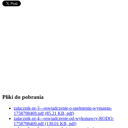
Pliki do pobrania
zalacznik-nr-3---oswiadczenie-o-spelnieniu-wymagan-
1758798469.pdf
(85.21 KB, pdf)
zalacznik-nr-4---oswiadczenie-od-wykonawcy-RODO-
1758798469.pdf
(130.01 KB, pdf)