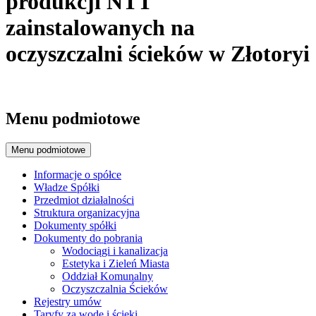
produkcji NTT
zainstalowanych na
oczyszczalni ścieków w Złotoryi
Menu podmiotowe
Menu podmiotowe
Informacje o spółce
Władze Spółki
Przedmiot działalności
Struktura organizacyjna
Dokumenty spółki
Dokumenty do pobrania
Wodociągi i kanalizacja
Estetyka i Zieleń Miasta
Oddział Komunalny
Oczyszczalnia Ścieków
Rejestry umów
Taryfy za wodę i ścieki