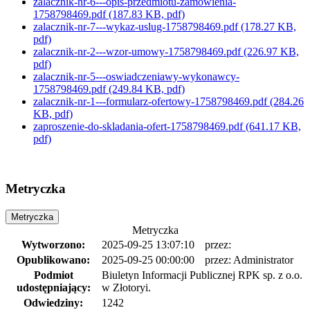
zalacznik-nr-6---opis-przedmiotu-zamowienia-
1758798469.pdf
(187.83 KB, pdf)
zalacznik-nr-7---wykaz-uslug-1758798469.pdf
(178.27 KB,
pdf)
zalacznik-nr-2---wzor-umowy-1758798469.pdf
(226.97 KB,
pdf)
zalacznik-nr-5---oswiadczeniawy-wykonawcy-
1758798469.pdf
(249.84 KB, pdf)
zalacznik-nr-1---formularz-ofertowy-1758798469.pdf
(284.26
KB, pdf)
zaproszenie-do-skladania-ofert-1758798469.pdf
(641.17 KB,
pdf)
Metryczka
Metryczka
Metryczka
Wytworzono:
2025-09-25 13:07:10
przez:
Opublikowano:
2025-09-25 00:00:00
przez:
Administrator
Podmiot
Biuletyn Informacji Publicznej RPK sp. z o.o.
udostępniający:
w Złotoryi.
Odwiedziny:
1242