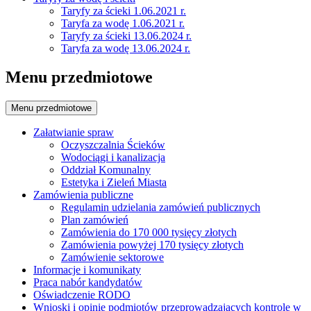
Taryfy za ścieki 1.06.2021 r.
Taryfa za wodę 1.06.2021 r.
Taryfy za ścieki 13.06.2024 r.
Taryfa za wodę 13.06.2024 r.
Menu przedmiotowe
Menu przedmiotowe
Załatwianie spraw
Oczyszczalnia Ścieków
Wodociągi i kanalizacja
Oddział Komunalny
Estetyka i Zieleń Miasta
Zamówienia publiczne
Regulamin udzielania zamówień publicznych
Plan zamówień
Zamówienia do 170 000 tysięcy złotych
Zamówienia powyżej 170 tysięcy złotych
Zamówienie sektorowe
Informacje i komunikaty
Praca nabór kandydatów
Oświadczenie RODO
Wnioski i opinie podmiotów przeprowadzających kontrole w