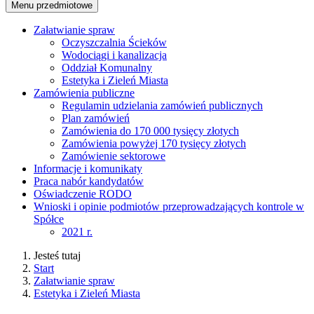
Menu przedmiotowe
Załatwianie spraw
Oczyszczalnia Ścieków
Wodociągi i kanalizacja
Oddział Komunalny
Estetyka i Zieleń Miasta
Zamówienia publiczne
Regulamin udzielania zamówień publicznych
Plan zamówień
Zamówienia do 170 000 tysięcy złotych
Zamówienia powyżej 170 tysięcy złotych
Zamówienie sektorowe
Informacje i komunikaty
Praca nabór kandydatów
Oświadczenie RODO
Wnioski i opinie podmiotów przeprowadzających kontrole w
Spółce
2021 r.
Jesteś tutaj
Start
Załatwianie spraw
Estetyka i Zieleń Miasta