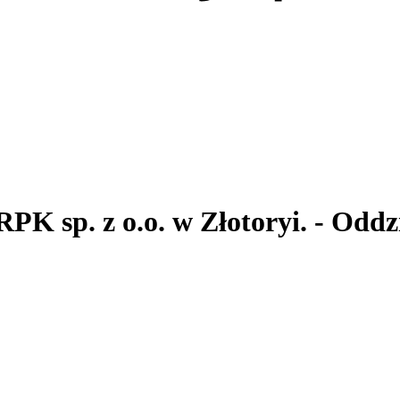
RPK sp. z o.o.
w Złotoryi.
- Oddz