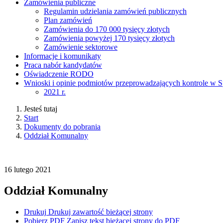
Zamówienia publiczne
Regulamin udzielania zamówień publicznych
Plan zamówień
Zamówienia do 170 000 tysięcy złotych
Zamówienia powyżej 170 tysięcy złotych
Zamówienie sektorowe
Informacje i komunikaty
Praca nabór kandydatów
Oświadczenie RODO
Wnioski i opinie podmiotów przeprowadzających kontrole w S
2021 r.
Jesteś tutaj
Start
Dokumenty do pobrania
Oddział Komunalny
16
lutego
2021
Oddział Komunalny
Drukuj
Drukuj zawartość bieżącej strony
Pobierz PDF
Zapisz tekst bieżącej strony do PDF