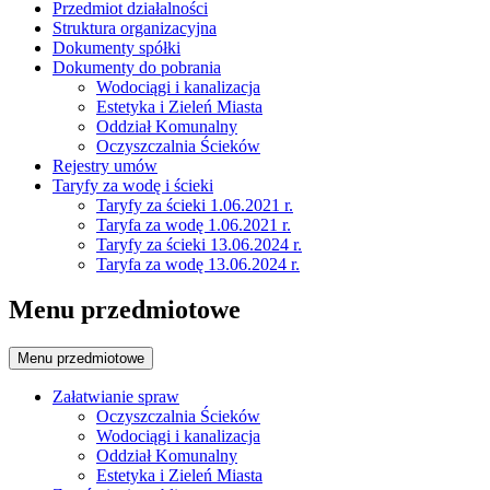
Przedmiot działalności
Struktura organizacyjna
Dokumenty spółki
Dokumenty do pobrania
Wodociągi i kanalizacja
Estetyka i Zieleń Miasta
Oddział Komunalny
Oczyszczalnia Ścieków
Rejestry umów
Taryfy za wodę i ścieki
Taryfy za ścieki 1.06.2021 r.
Taryfa za wodę 1.06.2021 r.
Taryfy za ścieki 13.06.2024 r.
Taryfa za wodę 13.06.2024 r.
Menu przedmiotowe
Menu przedmiotowe
Załatwianie spraw
Oczyszczalnia Ścieków
Wodociągi i kanalizacja
Oddział Komunalny
Estetyka i Zieleń Miasta