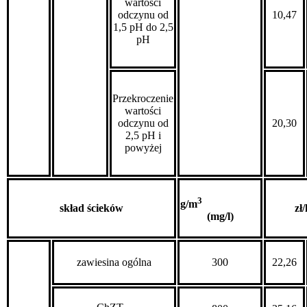
wartości
odczynu od
10,47
1,5 pH do 2,5
pH
Przekroczenie
wartości
odczynu od
20,30
2,5 pH i
powyżej
3
g/m
skład ścieków
zł
(mg/l)
zawiesina ogólna
300
22,26