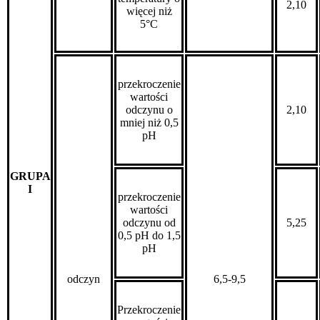
2,10
więcej niż
5°C
przekroczenie
wartości
odczynu o
2,10
mniej niż 0,5
pH
GRUPA
I
przekroczenie
wartości
odczynu od
5,25
0,5 pH do 1,5
pH
odczyn
6,5-9,5
Przekroczenie