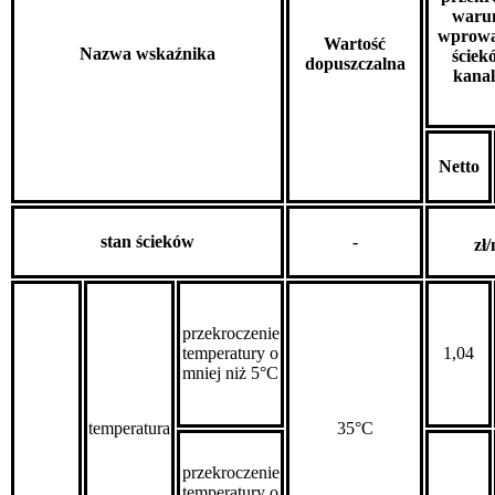
waru
wprowa
Wartość
Nazwa wskaźnika
ściek
dopuszczalna
kanal
Netto
stan ścieków
-
zł
przekroczenie
temperatury o
1,04
mniej niż 5°C
temperatura
35°C
przekroczenie
temperatury o