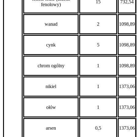
15
732,54
fenolowy)
wanad
2
1098,89
cynk
5
1098,89
chrom ogólny
1
1098,89
nikiel
1
1373,06
ołów
1
1373,06
arsen
0,5
1373,06