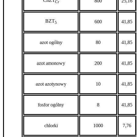
ChZT
800
25,16
Cr
BZT
600
41,85
5
azot ogólny
80
41,85
azot amonowy
200
41,85
azot azotynowy
10
41,85
fosfor ogólny
8
41,85
chlorki
1000
7,76