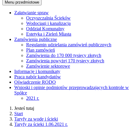
Menu przedmiotowe
Załatwianie spraw
Oczyszczalnia Ścieków
Wodociągi i kanalizacja
Oddział Komunalny
Estetyka i Zieleń Miasta
Zamówienia publiczne
Regulamin udzielania zamówień publicznych
Plan zamówień
Zamówienia do 170 000 tysięcy złotych
Zamówienia powyżej 170 tysięcy złotych
Zamówienie sektorowe
Informacje i komunikaty
Praca nabór kandydatów
Oświadczenie RODO
Wnioski i opinie podmiotów przeprowadzających kontrole w
Spółce
2021 r.
Jesteś tutaj
Start
Taryfy za wodę i ścieki
Taryfy za ścieki 1.06.2021 r.