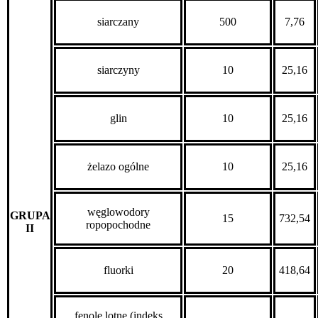
siarczany
500
7,76
siarczyny
10
25,16
glin
10
25,16
żelazo ogólne
10
25,16
węglowodory
GRUPA
15
732,54
ropopochodne
II
fluorki
20
418,64
fenole lotne (indeks