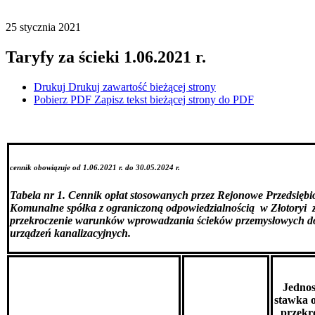
25
stycznia
2021
Taryfy za ścieki 1.06.2021 r.
Drukuj
Drukuj zawartość bieżącej strony
Pobierz PDF
Zapisz tekst bieżącej strony do PDF
cennik obowiązuje od 1.06.2021 r. do 30.05.2024 r.
Tabela nr 1. Cennik opłat stosowanych przez Rejonowe Przedsiębi
Komunalne spółka z ograniczoną odpowiedzialnością w Złotoryi 
przekroczenie warunków wprowadzania ścieków przemysłowych d
urządzeń kanalizacyjnych.
Jedno
stawka o
przekr