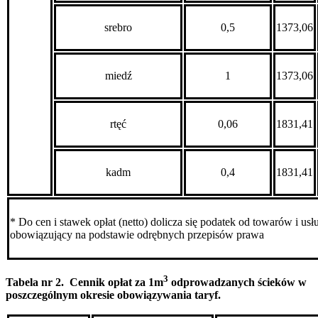
srebro
0,5
1373,06
miedź
1
1373,06
rtęć
0,06
1831,41
kadm
0,4
1831,41
* Do cen i stawek opłat (netto) dolicza się podatek od towarów i us
obowiązujący na podstawie odrębnych przepisów prawa
3
Tabela nr 2. Cennik opłat za 1m
odprowadzanych ścieków w
poszczególnym okresie obowiązywania taryf.