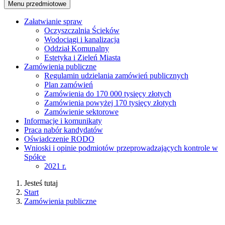
Menu przedmiotowe
Załatwianie spraw
Oczyszczalnia Ścieków
Wodociągi i kanalizacja
Oddział Komunalny
Estetyka i Zieleń Miasta
Zamówienia publiczne
Regulamin udzielania zamówień publicznych
Plan zamówień
Zamówienia do 170 000 tysięcy złotych
Zamówienia powyżej 170 tysięcy złotych
Zamówienie sektorowe
Informacje i komunikaty
Praca nabór kandydatów
Oświadczenie RODO
Wnioski i opinie podmiotów przeprowadzających kontrole w
Spółce
2021 r.
Jesteś tutaj
Start
Zamówienia publiczne