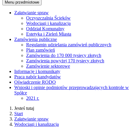
Menu przedmiotowe
Załatwianie spraw
Oczyszczalnia Ścieków
Wodociągi i kanalizacja
Oddział Komunalny
Estetyka i Zieleń Miasta
Zamówienia publiczne
Regulamin udzielania zamówień publicznych
Plan zamówień
Zamówienia do 170 000 tysięcy złotych
Zamówienia powyżej 170 tysięcy złotych
Zamówienie sektorowe
Informacje i komunikaty
Praca nabór kandydatów
Oświadczenie RODO
Wnioski i opinie podmiotów przeprowadzających kontrole w
Spółce
2021 r.
Jesteś tutaj
Start
Załatwianie spraw
Wodociągi i kanalizacja