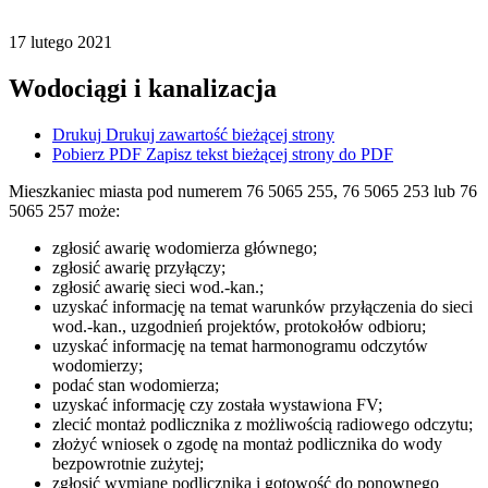
17
lutego
2021
Wodociągi i kanalizacja
Drukuj
Drukuj zawartość bieżącej strony
Pobierz PDF
Zapisz tekst bieżącej strony do PDF
Mieszkaniec miasta pod numerem 76 5065 255, 76 5065 253 lub 76
5065 257 może:
zgłosić awarię wodomierza głównego;
zgłosić awarię przyłączy;
zgłosić awarię sieci wod.-kan.;
uzyskać informację na temat warunków przyłączenia do sieci
wod.-kan., uzgodnień projektów, protokołów odbioru;
uzyskać informację na temat harmonogramu odczytów
wodomierzy;
podać stan wodomierza;
uzyskać informację czy została wystawiona FV;
zlecić montaż podlicznika z możliwością radiowego odczytu;
złożyć wniosek o zgodę na montaż podlicznika do wody
bezpowrotnie zużytej;
zgłosić wymianę podlicznika i gotowość do ponownego