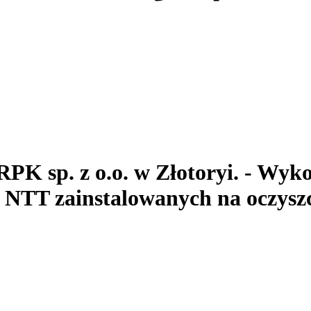
RPK sp. z o.o.
w Złotoryi.
- Wyko
T zainstalowanych na oczyszcz