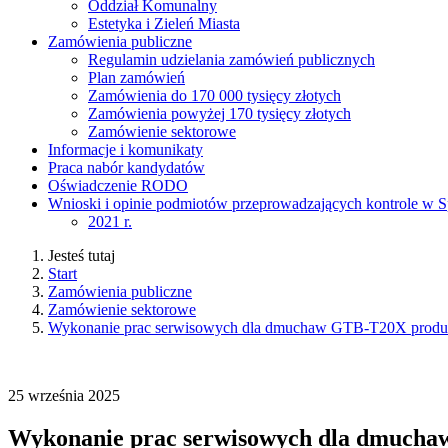
Oddział Komunalny
Estetyka i Zieleń Miasta
Zamówienia publiczne
Regulamin udzielania zamówień publicznych
Plan zamówień
Zamówienia do 170 000 tysięcy złotych
Zamówienia powyżej 170 tysięcy złotych
Zamówienie sektorowe
Informacje i komunikaty
Praca nabór kandydatów
Oświadczenie RODO
Wnioski i opinie podmiotów przeprowadzających kontrole w S
2021 r.
Jesteś tutaj
Start
Zamówienia publiczne
Zamówienie sektorowe
Wykonanie prac serwisowych dla dmuchaw GTB-T20X produkcj
25
września
2025
Wykonanie prac serwisowych dla dmuchaw