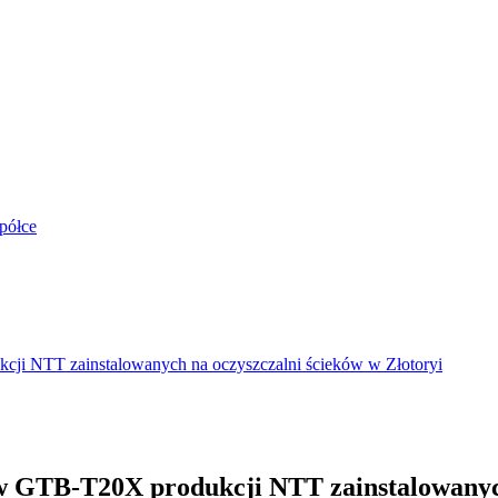
półce
i NTT zainstalowanych na oczyszczalni ścieków w Złotoryi
 GTB-T20X produkcji NTT zainstalowanych 