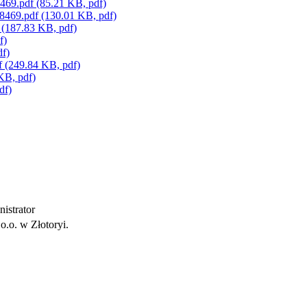
8469.pdf
(85.21 KB, pdf)
98469.pdf
(130.01 KB, pdf)
f
(187.83 KB, pdf)
f)
df)
f
(249.84 KB, pdf)
KB, pdf)
df)
istrator
o.o. w Złotoryi.