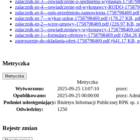
zalacznik-nr-3---oswiadczenie-o-spelnieniu-wymagan-175879
zalacznik-nr-4---oswiadczenie-od-wykonawcy-RODO-17587
zalacznik-nr-6---opis-przedmiotu-zamowienia-1758798469.pd
zalacznik-nr-7---wykaz-uslug-1758798469.pdf
(178.27 KB, pd
zalacznik-nr-2---wzor-umowy-1758798469.pdf
(226.97 KB, p
zalacznik-nr-5---oswiadczeniawy-wykonawcy-1758798469.pd
zalacznik-nr-1---formularz-ofertowy-1758798469.pdf
(284.26 
zaproszenie-do-skladania-ofert-1758798469.pdf
(641.17 KB, p
Metryczka
Metryczka
Metryczka
Wytworzono:
2025-09-25 13:07:10
przez:
Opublikowano:
2025-09-25 00:00:00
przez:
Admin
Podmiot udostępniający:
Biuletyn Informacji Publicznej RPK sp. z 
Odwiedziny:
1250
Rejestr zmian