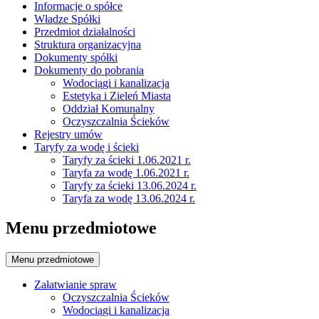
Informacje o spółce
Władze Spółki
Przedmiot działalności
Struktura organizacyjna
Dokumenty spółki
Dokumenty do pobrania
Wodociągi i kanalizacja
Estetyka i Zieleń Miasta
Oddział Komunalny
Oczyszczalnia Ścieków
Rejestry umów
Taryfy za wodę i ścieki
Taryfy za ścieki 1.06.2021 r.
Taryfa za wodę 1.06.2021 r.
Taryfy za ścieki 13.06.2024 r.
Taryfa za wodę 13.06.2024 r.
Menu przedmiotowe
Menu przedmiotowe
Załatwianie spraw
Oczyszczalnia Ścieków
Wodociągi i kanalizacja