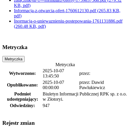
zalącznik-nr-1---formularz-oferty-1759837568.pdf
(279.32
KB, pdf)
Informacja-z-otwarcia-ofert-1760612130.pdf
(265.83 KB,
pdf)
Inormacja-o-uniewaznieniu-postepowania-1761131886.pdf
(260.48 KB, pdf)
Metryczka
Metryczka
Metryczka
2025-10-07
Wytworzono:
przez:
13:45:50
2025-10-07
przez:
Dawid
Opublikowano:
00:00:00
Pawlukiewicz
Podmiot
Biuletyn Informacji Publicznej RPK sp. z o.o.
udostępniający:
w Złotoryi.
Odwiedziny:
947
Rejestr zmian