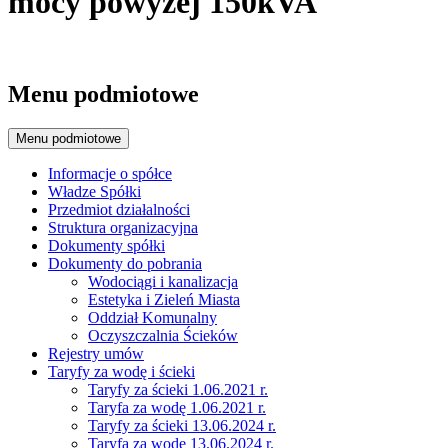
mocy powyżej 150kVA
Menu podmiotowe
Menu podmiotowe
Informacje o spółce
Władze Spółki
Przedmiot działalności
Struktura organizacyjna
Dokumenty spółki
Dokumenty do pobrania
Wodociągi i kanalizacja
Estetyka i Zieleń Miasta
Oddział Komunalny
Oczyszczalnia Ścieków
Rejestry umów
Taryfy za wodę i ścieki
Taryfy za ścieki 1.06.2021 r.
Taryfa za wodę 1.06.2021 r.
Taryfy za ścieki 13.06.2024 r.
Taryfa za wodę 13.06.2024 r.