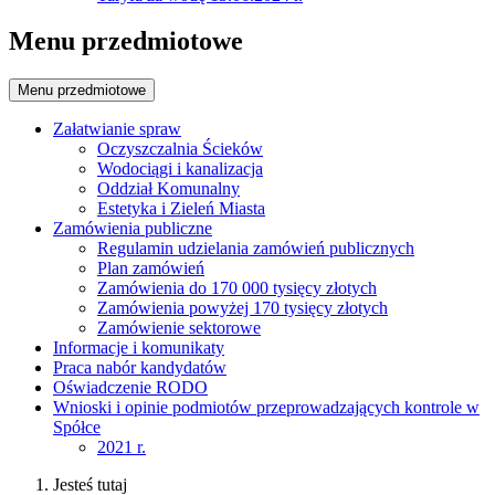
Menu przedmiotowe
Menu przedmiotowe
Załatwianie spraw
Oczyszczalnia Ścieków
Wodociągi i kanalizacja
Oddział Komunalny
Estetyka i Zieleń Miasta
Zamówienia publiczne
Regulamin udzielania zamówień publicznych
Plan zamówień
Zamówienia do 170 000 tysięcy złotych
Zamówienia powyżej 170 tysięcy złotych
Zamówienie sektorowe
Informacje i komunikaty
Praca nabór kandydatów
Oświadczenie RODO
Wnioski i opinie podmiotów przeprowadzających kontrole w
Spółce
2021 r.
Jesteś tutaj