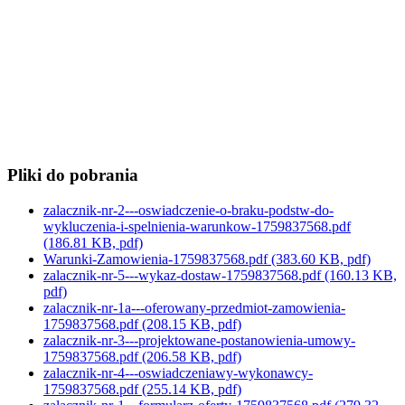
Pliki do pobrania
zalacznik-nr-2---oswiadczenie-o-braku-podstw-do-
wykluczenia-i-spelnienia-warunkow-1759837568.pdf
(186.81 KB, pdf)
Warunki-Zamowienia-1759837568.pdf
(383.60 KB, pdf)
zalacznik-nr-5---wykaz-dostaw-1759837568.pdf
(160.13 KB,
pdf)
zalacznik-nr-1a---oferowany-przedmiot-zamowienia-
1759837568.pdf
(208.15 KB, pdf)
zalacznik-nr-3---projektowane-postanowienia-umowy-
1759837568.pdf
(206.58 KB, pdf)
zalacznik-nr-4---oswiadczeniawy-wykonawcy-
1759837568.pdf
(255.14 KB, pdf)