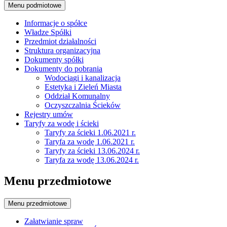
Menu podmiotowe
Informacje o spółce
Władze Spółki
Przedmiot działalności
Struktura organizacyjna
Dokumenty spółki
Dokumenty do pobrania
Wodociągi i kanalizacja
Estetyka i Zieleń Miasta
Oddział Komunalny
Oczyszczalnia Ścieków
Rejestry umów
Taryfy za wodę i ścieki
Taryfy za ścieki 1.06.2021 r.
Taryfa za wodę 1.06.2021 r.
Taryfy za ścieki 13.06.2024 r.
Taryfa za wodę 13.06.2024 r.
Menu przedmiotowe
Menu przedmiotowe
Załatwianie spraw