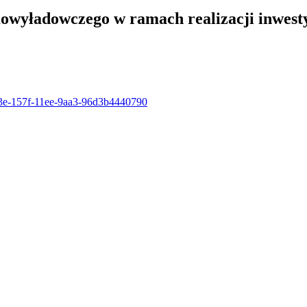
wyładowczego w ramach realizacji inwesty
883e-157f-11ee-9aa3-96d3b4440790