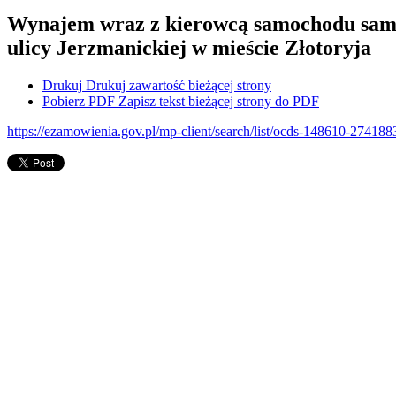
Wynajem wraz z kierowcą samochodu samo
ulicy Jerzmanickiej w mieście Złotoryja
Drukuj
Drukuj zawartość bieżącej strony
Pobierz PDF
Zapisz tekst bieżącej strony do PDF
https://ezamowienia.gov.pl/mp-client/search/list/ocds-148610-2741