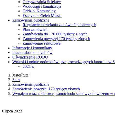
Oczyszczalnia Ścieków
Wodociągi i kanalizacja
Oddział Komunalny
Estetyka i Zieleń Miasta
Zamówienia publiczne
Regulamin udzielania zamówień publicznych
Plan zamówień
Zamówienia do 170 000 tysięcy złotych
Zamówienia powyżej 170 tysięcy złotych
Zamówienie sektorowe
Informacje i komunikaty
Praca nabór kandydatów
Oświadczenie RODO
Wnioski i opinie podmiotów przeprowadzających kontrole w S
2021 r.
Jesteś tutaj
Start
Zamówienia publiczne
Zamówienia powyżej 170 tysięcy złotych
Wynajem wraz z kierowcą samochodu samowyładowczego w ramac
6
lipca
2023