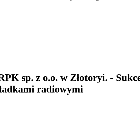
RPK sp. z o.o.
w Złotoryi.
- Sukc
ładkami radiowymi