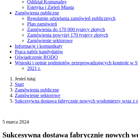
Oddział Komunalny
Estetyka i Zieleń Miasta
Zamówienia publiczne
Regulamin udzielania zamówień publicznych
Plan zamówień
Zamówienia do 170 000 tysięcy złotych
Zamówienia powyżej 170 tysięcy złotych
Zamówienie sektorowe
Informacje i komunikaty
Praca nabór kandydatów
Oświadczenie RODO
Wnioski i opinie podmiotów przeprowadzających kontrole w S
2021 r.
Jesteś tutaj
Start
Zamówienia publiczne
Zamówienie sektorowe
Sukcesywna dostawa fabrycznie nowych wodomierzy wraz z 
5
marca
2024
Sukcesywna dostawa fabrycznie nowych w