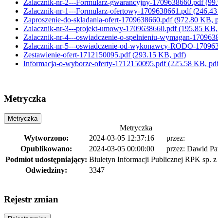
Zalacznik-nr-2---Formularz-gwarancyjny-1709638660.pdf
(99
Zalacznik-nr-1---Formularz-ofertowy-1709638661.pdf
(246.43
Zaproszenie-do-skladania-ofert-1709638660.pdf
(972.80 KB, p
Zalacznik-nr-3---projekt-umowy-1709638660.pdf
(195.85 KB,
Zalacznik-nr-4---oswiadczenie-o-spelnieniu-wymagan-170963
Zalacznik-nr-5---oswiadczenie-od-wykonawcy-RODO-17096
Zestawienie-ofert-1712150095.pdf
(293.15 KB, pdf)
Informacja-o-wyborze-oferty-1712150095.pdf
(225.58 KB, pd
Metryczka
Metryczka
Metryczka
Wytworzono:
2024-03-05 12:37:16
przez:
Opublikowano:
2024-03-05 00:00:00
przez:
Dawid Pa
Podmiot udostępniający:
Biuletyn Informacji Publicznej RPK sp. z 
Odwiedziny:
3347
Rejestr zmian