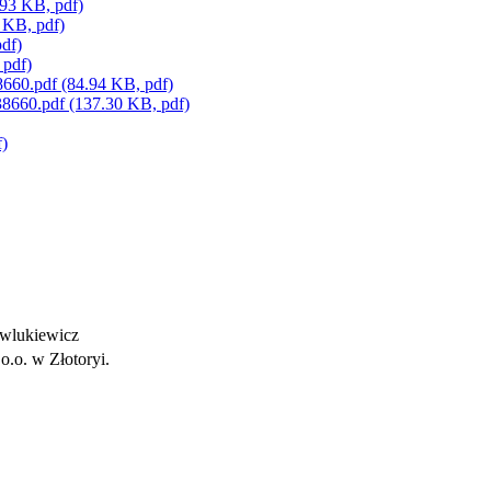
.93 KB, pdf)
 KB, pdf)
df)
 pdf)
8660.pdf
(84.94 KB, pdf)
38660.pdf
(137.30 KB, pdf)
f)
wlukiewicz
o.o. w Złotoryi.