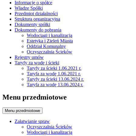
Informacje o spółce
Władze Spółki
Przedmiot działalności
Struktura organizacyjna
Dokumenty spółki
Dokumenty do pobrania
Wodociągi i kanalizacja
Estetyka i Zieleń Miasta
Oddział Komunalny
Oczyszczalnia Ścieków
Rejestry umów
Taryfy za wodę i ścieki
Taryfy za ścieki 1.06.2021 r.
Taryfa za wodę 1.06.2021 r.
Taryfy za ścieki 13.06.2024 r.
Taryfa za wodę 13.06.2024 r.
Menu przedmiotowe
Menu przedmiotowe
Załatwianie spraw
Oczyszczalnia Ścieków
Wodociągi i kanalizacja