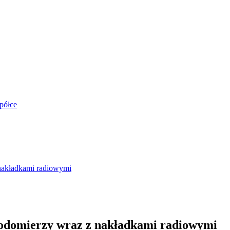
półce
nakładkami radiowymi
odomierzy wraz z nakładkami radiowymi