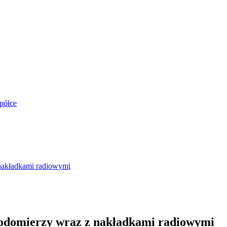
półce
nakładkami radiowymi
odomierzy wraz z nakładkami radiowymi