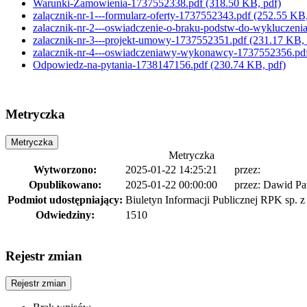
Warunki-Zamowienia-1737552338.pdf
(318.50 KB, pdf)
zalącznik-nr-1---formularz-oferty-1737552343.pdf
(252.55 KB,
zalacznik-nr-2---oswiadczenie-o-braku-podstw-do-wykluczen
zalacznik-nr-3---projekt-umowy-1737552351.pdf
(231.17 KB, 
zalacznik-nr-4---oswiadczeniawy-wykonawcy-1737552356.pd
Odpowiedz-na-pytania-1738147156.pdf
(230.74 KB, pdf)
Metryczka
Metryczka
Metryczka
Wytworzono:
2025-01-22 14:25:21
przez:
Opublikowano:
2025-01-22 00:00:00
przez:
Dawid Pa
Podmiot udostępniający:
Biuletyn Informacji Publicznej RPK sp. z 
Odwiedziny:
1510
Rejestr zmian
Rejestr zmian