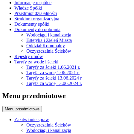
Informacje o spółce
Władze Spółki
Przedmiot działalności
Struktura organizacyjna
Dokumenty spółki
Dokumenty do pobrania
Wodociągi i kanalizacja
Estetyka i Zieleń Miasta
Oddział Komunalny
Oczyszczalnia Ścieków
Rejestry umów
Taryfy za wodę i ścieki
Taryfy za ścieki 1.06.2021 r.
Taryfa za wodę 1.06.2021 r.
Taryfy za ścieki 13.06.2024 r.
Taryfa za wodę 13.06.2024 r.
Menu przedmiotowe
Menu przedmiotowe
Załatwianie spraw
Oczyszczalnia Ścieków
Wodociągi i kanalizacja