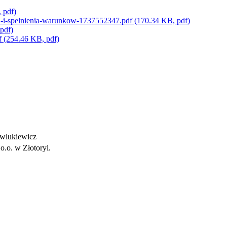
 pdf)
ia-i-spelnienia-warunkow-1737552347.pdf
(170.34 KB, pdf)
pdf)
f
(254.46 KB, pdf)
wlukiewicz
o.o. w Złotoryi.