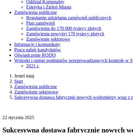
Oddział Komunalny
Estetyka i Zieleń Miasta
Zamówienia publiczne
Regulamin udzielania zamówień publicznych
Plan zamówień
Zamówienia do 170 000 tysięcy złotych
Zamówienia powyżej 170 tysięcy złotych
Zamówienie sektorowe
Informacje i komunikaty
Praca nabór kandydatów
Oświadczenie RODO
Wnioski i opinie podmiotów przeprowadzających kontrole w S
2021 r.
Jesteś tutaj
Start
Zamówienia publiczne
Zamówienie sektorowe
Sukcesywna dostawa fabrycznie nowych wodomierzy wraz z 
22
stycznia
2025
Sukcesywna dostawa fabrycznie nowych w