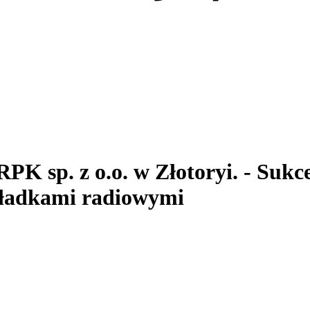
RPK sp. z o.o.
w Złotoryi.
- Sukc
ładkami radiowymi