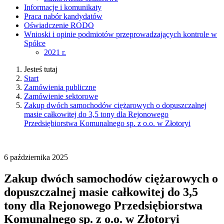
Informacje i komunikaty
Praca nabór kandydatów
Oświadczenie RODO
Wnioski i opinie podmiotów przeprowadzających kontrole w
Spółce
2021 r.
Jesteś tutaj
Start
Zamówienia publiczne
Zamówienie sektorowe
Zakup dwóch samochodów ciężarowych o dopuszczalnej
masie całkowitej do 3,5 tony dla Rejonowego
Przedsiębiorstwa Komunalnego sp. z o.o. w Złotoryi
6
października
2025
Zakup dwóch samochodów ciężarowych o
dopuszczalnej masie całkowitej do 3,5
tony dla Rejonowego Przedsiębiorstwa
Komunalnego sp. z o.o. w Złotoryi