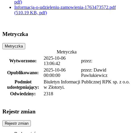
pdf)
Informacja-o-udzieleniu-zamowienia-1763473572.pdf
(510.19 KB, pdf)
Metryczka
Metryczka
Metryczka
2025-10-06
Wytworzono:
przez:
13:06:42
2025-10-06
przez:
Dawid
Opublikowano:
00:00:00
Pawlukiewicz
Podmiot
Biuletyn Informacji Publicznej RPK sp. z o.o.
udostępniający:
w Złotoryi.
Odwiedziny:
2318
Rejestr zmian
Rejestr zmian