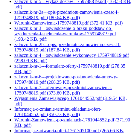
zalacznik-nr-5---wykaz-dostaw-1759748819.pdf
(163.53 KB,
pdf)
zalacznik-nr-2a---opis-przedmiotu-zamowienia-czesc-I-
1759748819.pdf
(180.64 KB, pdf)
Warunki-Zamowienia-1759748819.pdf
(372.41 KB, pdf)
zalacznik-nr-3---oswiadczenie-o-braku-podstaw-do-
wykluczenia-i-spelnienia-warunkow-1759748819.pdf
(193.42 KB, pdf)
zalacznik-nr-2b---opis-przedmiotu-zamowienia-czesc-II-
1759748819.pdf
(187.84 KB, pdf)
zalacznik-nr-4---oswiadczenie-wykonawcy-1759748819.pdf
(258.09 KB, pdf)
zalacznik-nr-1---formularz-oferty-1759748819.pdf
(278.35
KB, pdf)
zalacznik-nr-6---projektowane-postanowienia-umowy-
1759748819.pdf
(268.25 KB, pdf)
zalacznik-nr-7---oferowany-przedmiot-zamowienia-
1759748819.pdf
(373.60 KB, pdf)
Wyjasnienia-Zamawiajacego-1761044552.pdf
(319.54 KB,
pdf)
Informacja-o-zmianie-terminu-skladania-ofert-
1761044552.pdf
(350.73 KB, pdf)
Warunki-Zamowienia-po-zmianach-1761044552.pdf
(371.90
KB, pdf)
Informacja-z-otwarcia-ofert-1761305100.pdf
(265.66 KB,