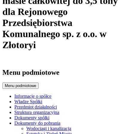
masie całkowitej do 3,5 tony
dla Rejonowego
Przedsiębiorstwa
Komunalnego sp. z o.o. w
Złotoryi
Menu podmiotowe
Menu podmiotowe
Informacje o spółce
Władze Spółki
Przedmiot działalności
Struktura organizacyjna
Dokumenty spółki
Dokumenty do pobrania
Wodociągi i kanalizacja
Estetyka i Zieleń Miasta