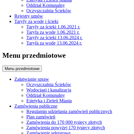
Oddział Komunalny
Oczyszczalnia Ścieków
Rejestry umów
Taryfy za wodę i ścieki
Taryfy za ścieki 1.06.2021 r.
Taryfa za wodę 1.06.2021 r.
Taryfy za ścieki 13.06.2024 r.
Taryfa za wodę 13.06.2024 r.
Menu przedmiotowe
Menu przedmiotowe
Załatwianie spraw
Oczyszczalnia Ścieków
Wodociągi i kanalizacja
Oddział Komunalny
Estetyka i Zieleń Miasta
Zamówienia publiczne
Regulamin udzielania zamówień publicznych
Plan zamówień
Zamówienia do 170 000 tysięcy złotych
Zamówienia powyżej 170 tysięcy złotych
Zamówienie sektorowe