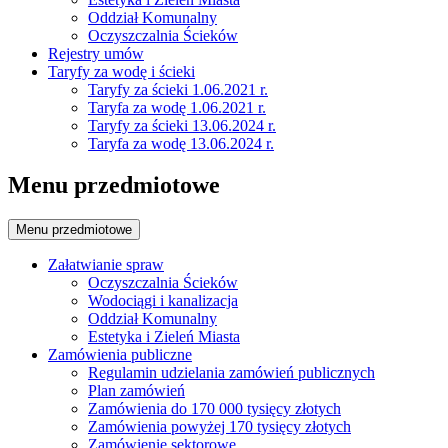
Oddział Komunalny
Oczyszczalnia Ścieków
Rejestry umów
Taryfy za wodę i ścieki
Taryfy za ścieki 1.06.2021 r.
Taryfa za wodę 1.06.2021 r.
Taryfy za ścieki 13.06.2024 r.
Taryfa za wodę 13.06.2024 r.
Menu przedmiotowe
Menu przedmiotowe
Załatwianie spraw
Oczyszczalnia Ścieków
Wodociągi i kanalizacja
Oddział Komunalny
Estetyka i Zieleń Miasta
Zamówienia publiczne
Regulamin udzielania zamówień publicznych
Plan zamówień
Zamówienia do 170 000 tysięcy złotych
Zamówienia powyżej 170 tysięcy złotych
Zamówienie sektorowe