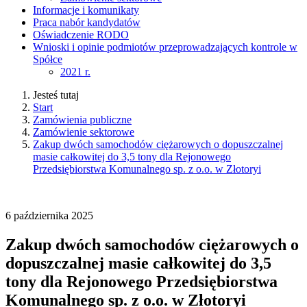
Informacje i komunikaty
Praca nabór kandydatów
Oświadczenie RODO
Wnioski i opinie podmiotów przeprowadzających kontrole w
Spółce
2021 r.
Jesteś tutaj
Start
Zamówienia publiczne
Zamówienie sektorowe
Zakup dwóch samochodów ciężarowych o dopuszczalnej
masie całkowitej do 3,5 tony dla Rejonowego
Przedsiębiorstwa Komunalnego sp. z o.o. w Złotoryi
6
października
2025
Zakup dwóch samochodów ciężarowych o
dopuszczalnej masie całkowitej do 3,5
tony dla Rejonowego Przedsiębiorstwa
Komunalnego sp. z o.o. w Złotoryi