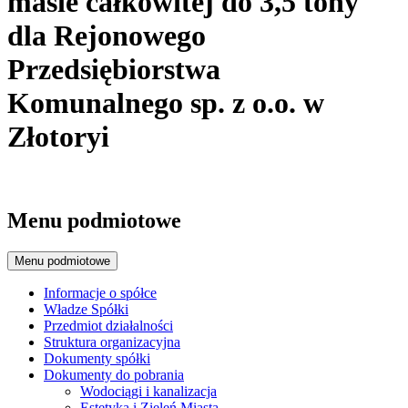
masie całkowitej do 3,5 tony
dla Rejonowego
Przedsiębiorstwa
Komunalnego sp. z o.o. w
Złotoryi
Menu podmiotowe
Menu podmiotowe
Informacje o spółce
Władze Spółki
Przedmiot działalności
Struktura organizacyjna
Dokumenty spółki
Dokumenty do pobrania
Wodociągi i kanalizacja
Estetyka i Zieleń Miasta