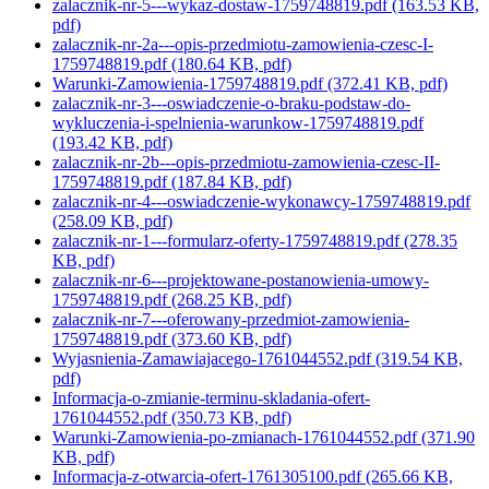
zalacznik-nr-5---wykaz-dostaw-1759748819.pdf
(163.53 KB,
pdf)
zalacznik-nr-2a---opis-przedmiotu-zamowienia-czesc-I-
1759748819.pdf
(180.64 KB, pdf)
Warunki-Zamowienia-1759748819.pdf
(372.41 KB, pdf)
zalacznik-nr-3---oswiadczenie-o-braku-podstaw-do-
wykluczenia-i-spelnienia-warunkow-1759748819.pdf
(193.42 KB, pdf)
zalacznik-nr-2b---opis-przedmiotu-zamowienia-czesc-II-
1759748819.pdf
(187.84 KB, pdf)
zalacznik-nr-4---oswiadczenie-wykonawcy-1759748819.pdf
(258.09 KB, pdf)
zalacznik-nr-1---formularz-oferty-1759748819.pdf
(278.35
KB, pdf)
zalacznik-nr-6---projektowane-postanowienia-umowy-
1759748819.pdf
(268.25 KB, pdf)
zalacznik-nr-7---oferowany-przedmiot-zamowienia-
1759748819.pdf
(373.60 KB, pdf)
Wyjasnienia-Zamawiajacego-1761044552.pdf
(319.54 KB,
pdf)
Informacja-o-zmianie-terminu-skladania-ofert-
1761044552.pdf
(350.73 KB, pdf)
Warunki-Zamowienia-po-zmianach-1761044552.pdf
(371.90
KB, pdf)
Informacja-z-otwarcia-ofert-1761305100.pdf
(265.66 KB,