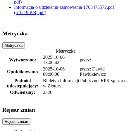
pdf)
Informacja-o-udzieleniu-zamowienia-1763473572.pdf
(510.19 KB, pdf)
Metryczka
Metryczka
Metryczka
2025-10-06
Wytworzono:
przez:
13:06:42
2025-10-06
przez:
Dawid
Opublikowano:
00:00:00
Pawlukiewicz
Podmiot
Biuletyn Informacji Publicznej RPK sp. z o.o.
udostępniający:
w Złotoryi.
Odwiedziny:
2326
Rejestr zmian
Rejestr zmian